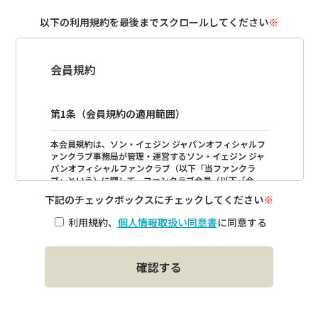
以下の利用規約を最後までスクロールしてください
※
会員規約
第1条（会員規約の適用範囲）
本会員規約は、ソン・イェジン ジャパンオフィシャルフ
ァンクラブ事務局が管理・運営するソン・イェジン ジャ
パンオフィシャルファンクラブ（以下「当ファンクラ
ブ」という）に関して、ファンクラブ会員（以下「会
員」という）に適用されるものとします。
下記のチェックボックスにチェックしてください
※
当ファンクラブは、ソン・イェジンを応援する会員によ
利用規約、
個人情報取扱い同意書
に同意する
って構成され、ソン・イェジンを応援することを目的と
しています。
第2条（運営主体）
当ファンクラブは、バークレイグローバルコンサルティ