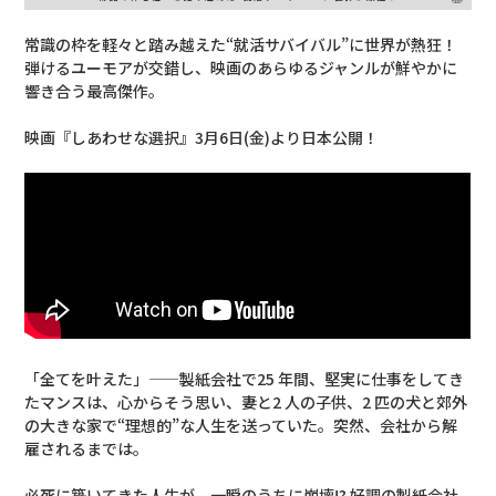
常識の枠を軽々と踏み越えた“就活サバイバル”に世界が熱狂！
弾けるユーモアが交錯し、映画のあらゆるジャンルが鮮やかに
響き合う最高傑作。
映画『しあわせな選択』3月6日(金)より日本公開！
「全てを叶えた」——製紙会社で25 年間、堅実に仕事をしてき
たマンスは、心からそう思い、妻と2 人の子供、2 匹の犬と郊外
の大きな家で“理想的”な人生を送っていた。突然、会社から解
雇されるまでは。
必死に築いてきた人生が、一瞬のうちに崩壊!? 好調の製紙会社